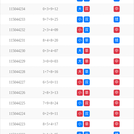
115044234
0+3+9=12
大
双
中
115044233
9+7+9=25
小
双
错
115044232
2+3+4=09
小
双
中
115044231
8+4+8=20
小
单
错
115044230
0+3+4=07
大
单
中
115044229
3+0+0=03
大
单
中
115044228
1+7+8=16
大
单
中
115044227
6+5+0=11
小
双
中
115044226
2+8+3=13
小
单
中
115044225
7+9+8=24
小
双
中
115044224
0+2+9=11
小
双
中
115044223
8+5+4=17
小
单
中