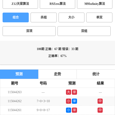
Z12天梁算法
R9Zero算法
M9Infinity算法
组合
杀组
大小
单双
双项
双组
100期 正确：67 期 错误：33 期
正确率：67%
预测
走势
统计
期号
号码
预测
结果
115044263
---
大
单
---
115044262
7+0+3=10
小
单
中
115044261
9+0+8=17
小
单
中