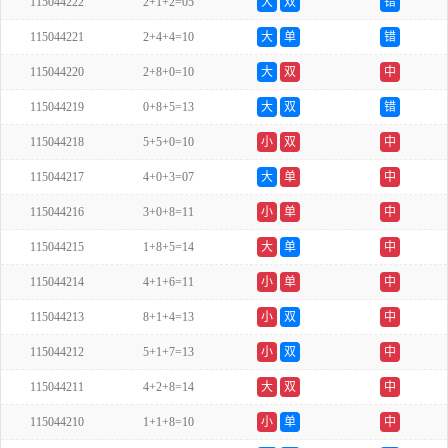
115044222
2+1+2=05
大
双
错
115044221
2+4+4=10
大
单
错
115044220
2+8+0=10
大
双
中
115044219
0+8+5=13
大
双
错
115044218
5+5+0=10
小
双
中
115044217
4+0+3=07
大
单
中
115044216
3+0+8=11
小
单
中
115044215
1+8+5=14
大
单
中
115044214
4+1+6=11
小
单
中
115044213
8+1+4=13
小
双
中
115044212
5+1+7=13
小
双
中
115044211
4+2+8=14
大
双
中
115044210
1+1+8=10
小
单
中