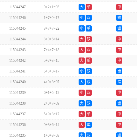
115044247
0+2+1=03
大
单
中
115044246
1+7+9=17
小
双
错
115044245
8+7+7=22
小
单
错
115044244
8+0+6=14
大
双
中
115044243
7+4+7=18
大
双
中
115044242
5+7+3=15
大
单
中
115044241
6+3+8=17
小
双
错
115044240
4+0+3=07
大
双
错
115044239
6+1+5=12
小
双
中
115044238
2+0+7=09
大
双
错
115044237
5+9+3=17
大
单
中
115044236
0+8+6=14
大
单
中
115044235
1+0+8=09
大
双
错