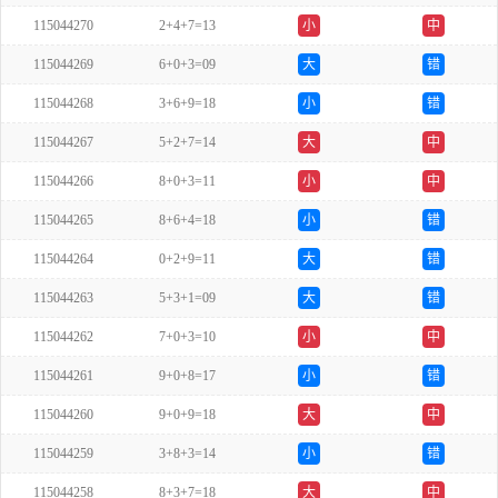
115044270
2+4+7=13
小
中
115044269
6+0+3=09
大
错
115044268
3+6+9=18
小
错
115044267
5+2+7=14
大
中
115044266
8+0+3=11
小
中
115044265
8+6+4=18
小
错
115044264
0+2+9=11
大
错
115044263
5+3+1=09
大
错
115044262
7+0+3=10
小
中
115044261
9+0+8=17
小
错
115044260
9+0+9=18
大
中
115044259
3+8+3=14
小
错
115044258
8+3+7=18
大
中