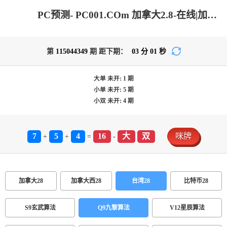
PC预测- PC001.COm 加拿大2.8-在线|加拿大2.8在线预测|加拿大在线咪牌|加拿大2.8走势咪牌预测|加拿大2.8在线_专注研究在线_加拿大2.8 PC查询结果预测走势_官方数据!
第
115044349
期 距下期：
03
分
01
秒
大单
未开:
1
期
小单
未开:
5
期
小双
未开:
4
期
7
5
4
16
大
双
咪牌
+
+
=
-
加拿大28
加拿大西28
台湾28
比特币28
S9玄武算法
Q9九黎算法
V12星辰算法