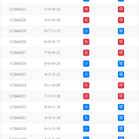
115044321
5+0+9=14
大
中
115044320
4+6+8=18
大
中
115044319
6+7+2=15
小
错
115044318
8+9+0=17
大
中
115044317
7+6+8=21
大
中
115044316
8+8+8=24
小
错
115044315
4+5+3=12
大
错
115044314
0+1+8=09
小
中
115044313
7+1+2=10
小
中
115044312
9+0+1=10
大
错
115044311
4+5+1=10
大
错
115044310
8+5+5=18
小
错