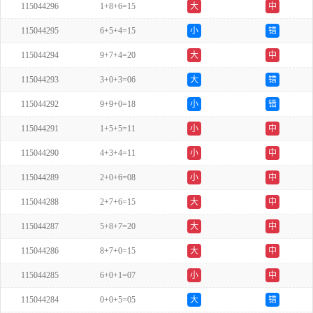
115044296
1+8+6=15
大
中
115044295
6+5+4=15
小
错
115044294
9+7+4=20
大
中
115044293
3+0+3=06
大
错
115044292
9+9+0=18
小
错
115044291
1+5+5=11
小
中
115044290
4+3+4=11
小
中
115044289
2+0+6=08
小
中
115044288
2+7+6=15
大
中
115044287
5+8+7=20
大
中
115044286
8+7+0=15
大
中
115044285
6+0+1=07
小
中
115044284
0+0+5=05
大
错