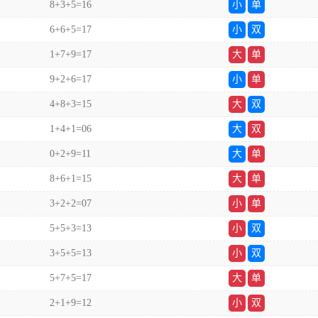
8+3+5=16
小
单
6+6+5=17
小
双
1+7+9=17
大
单
9+2+6=17
小
单
4+8+3=15
大
双
1+4+1=06
大
双
0+2+9=11
大
单
8+6+1=15
大
单
3+2+2=07
小
单
5+5+3=13
小
双
3+5+5=13
小
双
5+7+5=17
大
单
2+1+9=12
小
双