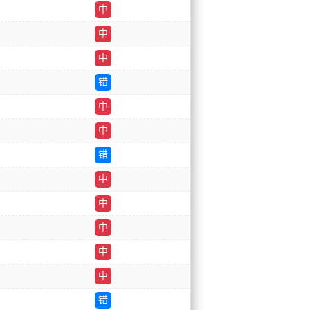
中
中
中
错
中
中
错
中
中
中
中
中
错