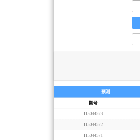
预测
期号
115044573
115044572
115044571