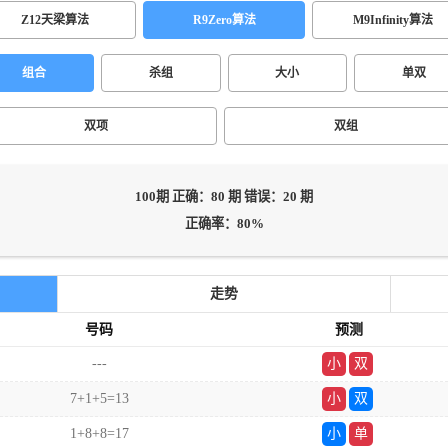
Z12天梁算法
R9Zero算法
M9Infinity算法
组合
杀组
大小
单双
双项
双组
100期 正确：80 期 错误：20 期
正确率：80%
走势
号码
预测
---
小
双
7+1+5=13
小
双
1+8+8=17
小
单