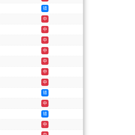
错
中
中
中
中
中
中
中
错
中
错
中
中