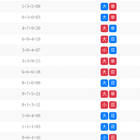
1+3+5=09
大
单
0+3+0=03
大
单
4+7+9=20
大
单
6+9+4=19
大
双
3+0+4=07
小
双
3+3+9=15
大
单
6+6+6=18
大
双
8+1+0=09
大
双
9+7+5=21
大
单
8+1+3=12
小
双
5+0+4=09
大
双
1+1+1=03
大
双
9+6+1=16
小
双