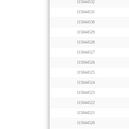
115044532
115044531
115044530
115044529
115044528
115044527
115044526
115044525
115044524
115044523
115044522
115044521
115044520