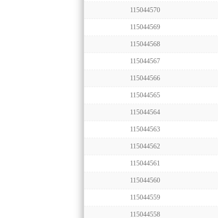
115044570
115044569
115044568
115044567
115044566
115044565
115044564
115044563
115044562
115044561
115044560
115044559
115044558