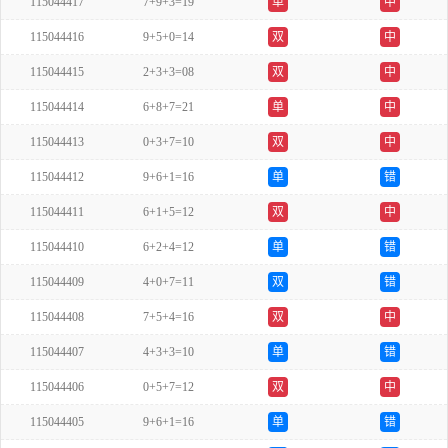
115044417
7+9+3=19
单
中
115044416
9+5+0=14
双
中
115044415
2+3+3=08
双
中
115044414
6+8+7=21
单
中
115044413
0+3+7=10
双
中
115044412
9+6+1=16
单
错
115044411
6+1+5=12
双
中
115044410
6+2+4=12
单
错
115044409
4+0+7=11
双
错
115044408
7+5+4=16
双
中
115044407
4+3+3=10
单
错
115044406
0+5+7=12
双
中
115044405
9+6+1=16
单
错