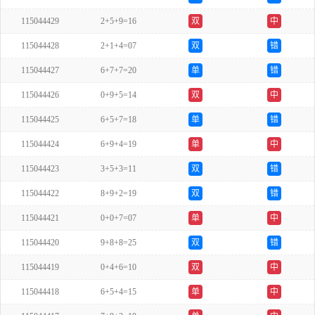
115044429
2+5+9=16
双
中
115044428
2+1+4=07
双
错
115044427
6+7+7=20
单
错
115044426
0+9+5=14
双
中
115044425
6+5+7=18
单
错
115044424
6+9+4=19
单
中
115044423
3+5+3=11
双
错
115044422
8+9+2=19
双
错
115044421
0+0+7=07
单
中
115044420
9+8+8=25
双
错
115044419
0+4+6=10
双
中
115044418
6+5+4=15
单
中