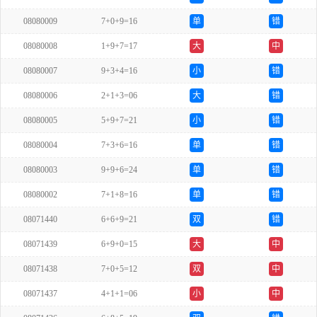
08080009
7+0+9=16
单
错
08080008
1+9+7=17
大
中
08080007
9+3+4=16
小
错
08080006
2+1+3=06
大
错
08080005
5+9+7=21
小
错
08080004
7+3+6=16
单
错
08080003
9+9+6=24
单
错
08080002
7+1+8=16
单
错
08071440
6+6+9=21
双
错
08071439
6+9+0=15
大
中
08071438
7+0+5=12
双
中
08071437
4+1+1=06
小
中