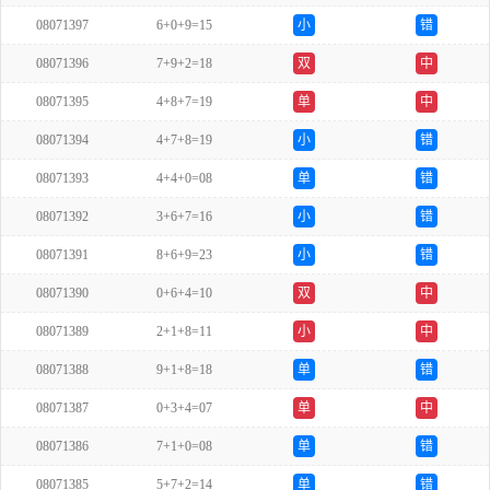
08071397
6+0+9=15
小
错
08071396
7+9+2=18
双
中
08071395
4+8+7=19
单
中
08071394
4+7+8=19
小
错
08071393
4+4+0=08
单
错
08071392
3+6+7=16
小
错
08071391
8+6+9=23
小
错
08071390
0+6+4=10
双
中
08071389
2+1+8=11
小
中
08071388
9+1+8=18
单
错
08071387
0+3+4=07
单
中
08071386
7+1+0=08
单
错
08071385
5+7+2=14
单
错