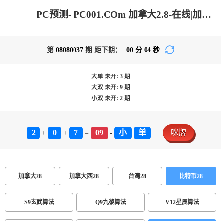
PC预测- PC001.COm 加拿大2.8-在线|加拿大2.8在线预测|加拿大在线咪牌|加拿大2.8走势咪牌预测|加拿大2.8在线_专注研究在线_加拿大2.8 PC查询结果预测走势_官方数据!
第
08080037
期 距下期：
00
分
04
秒
大单
未开:
3
期
大双
未开:
9
期
小双
未开:
2
期
2
0
7
09
小
单
咪牌
+
+
=
-
加拿大28
加拿大西28
台湾28
比特币28
S9玄武算法
Q9九黎算法
V12星辰算法