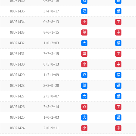
08071436
6+8+5=19
双
错
08071435
5+4+8=17
双
错
08071434
0+5+8=13
小
中
08071433
8+6+1=15
单
中
08071432
1+0+2=03
大
错
08071431
7+7+5=19
单
中
08071430
8+5+0=13
小
中
08071429
1+7+1=09
双
错
08071428
3+8+9=20
单
错
08071427
2+5+0=07
大
错
08071426
7+5+2=14
双
中
08071425
1+0+2=03
大
错
08071424
2+0+9=11
小
中