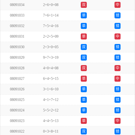
08091034
2+6+0=08
双
中
08091033
7+6+1=14
单
错
08091032
7+5+4=16
单
错
08091031
2+2+5=09
单
中
08091030
2+3+0=05
双
错
08091029
9+7+3=19
双
错
08091028
4+0+4=08
双
中
08091027
6+4+5=15
单
中
08091026
3+1+6=10
单
错
08091025
4+1+7=12
单
错
08091024
5+5+2=12
单
错
08091023
4+4+5=13
单
中
08091022
0+3+8=11
双
错