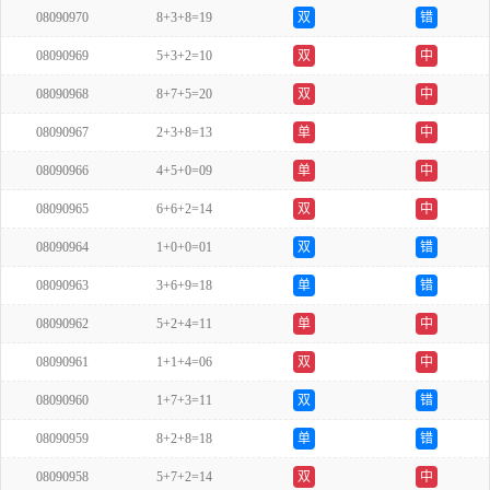
08090970
8+3+8=19
双
错
08090969
5+3+2=10
双
中
08090968
8+7+5=20
双
中
08090967
2+3+8=13
单
中
08090966
4+5+0=09
单
中
08090965
6+6+2=14
双
中
08090964
1+0+0=01
双
错
08090963
3+6+9=18
单
错
08090962
5+2+4=11
单
中
08090961
1+1+4=06
双
中
08090960
1+7+3=11
双
错
08090959
8+2+8=18
单
错
08090958
5+7+2=14
双
中