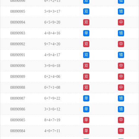
08090996
6+7+2=15
双
错
08090995
5+9+3=17
双
错
08090994
6+5+9=20
双
中
08090993
4+8+4=16
单
错
08090992
9+7+4=20
双
中
08090991
4+9+4=17
双
错
08090990
3+9+6=18
双
中
08090989
0+2+4=06
双
中
08090988
0+7+1=08
双
中
08090987
6+7+9=22
单
错
08090986
3+3+6=12
单
错
08090985
8+4+7=19
单
中
08090984
4+0+7=11
单
中