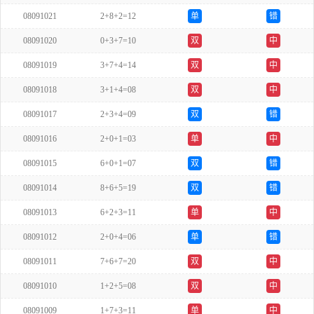
08091021
2+8+2=12
单
错
08091020
0+3+7=10
双
中
08091019
3+7+4=14
双
中
08091018
3+1+4=08
双
中
08091017
2+3+4=09
双
错
08091016
2+0+1=03
单
中
08091015
6+0+1=07
双
错
08091014
8+6+5=19
双
错
08091013
6+2+3=11
单
中
08091012
2+0+4=06
单
错
08091011
7+6+7=20
双
中
08091010
1+2+5=08
双
中
08091009
1+7+3=11
单
中