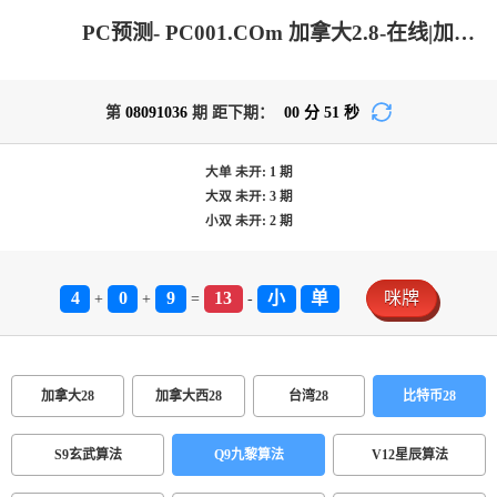
PC预测- PC001.COm 加拿大2.8-在线|加拿大2.8在线预测|加拿大在线咪牌|加拿大2.8走势咪牌预测|加拿大2.8在线_专注研究在线_加拿大2.8 PC查询结果预测走势_官方数据!
第
08091036
期 距下期：
00
分
51
秒
大单
未开:
1
期
大双
未开:
3
期
小双
未开:
2
期
4
0
9
13
小
单
咪牌
+
+
=
-
加拿大28
加拿大西28
台湾28
比特币28
S9玄武算法
Q9九黎算法
V12星辰算法