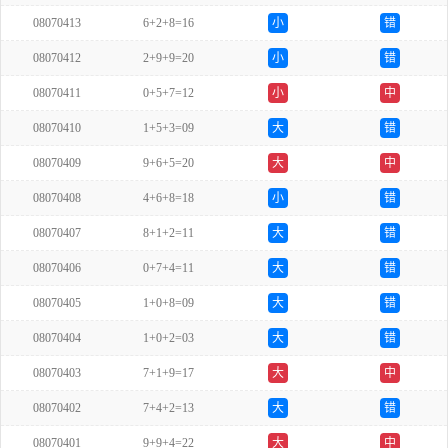
08070413
6+2+8=16
小
错
08070412
2+9+9=20
小
错
08070411
0+5+7=12
小
中
08070410
1+5+3=09
大
错
08070409
9+6+5=20
大
中
08070408
4+6+8=18
小
错
08070407
8+1+2=11
大
错
08070406
0+7+4=11
大
错
08070405
1+0+8=09
大
错
08070404
1+0+2=03
大
错
08070403
7+1+9=17
大
中
08070402
7+4+2=13
大
错
08070401
9+9+4=22
大
中