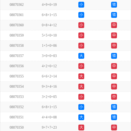
08070362
4+9+6=19
小
错
08070361
6+8+1=15
小
错
08070360
0+8+4=12
小
中
08070359
5+5+0=10
小
中
08070358
1+5+0=06
小
中
08070357
3+0+0=03
大
错
08070356
4+2+6=12
小
中
08070355
6+6+2=14
大
中
08070354
9+3+4=16
大
中
08070353
3+2+0=05
小
中
08070352
6+8+1=15
小
错
08070351
4+4+0=08
大
错
08070350
9+7+7=23
大
中