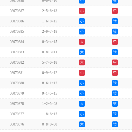
08070388
9+6+1=16
小
错
08070387
2+5+6=13
小
中
08070386
1+6+8=15
小
错
08070385
2+9+7=18
小
错
08070384
8+3+4=15
大
中
08070383
0+8+3=11
大
错
08070382
5+7+6=18
大
中
08070381
0+9+3=12
小
中
08070380
8+6+1=15
小
错
08070379
9+1+5=15
小
错
08070378
1+2+5=08
大
错
08070377
1+8+6=15
小
错
08070376
0+8+0=08
大
错