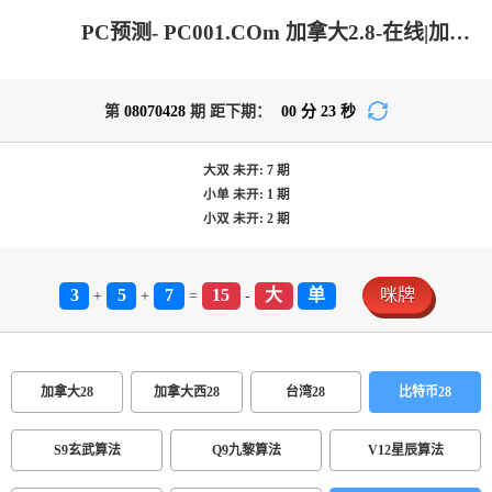
PC预测- PC001.COm 加拿大2.8-在线|加拿大2.8在线预测|加拿大在线咪牌|加拿大2.8走势咪牌预测|加拿大2.8在线_专注研究在线_加拿大2.8 PC查询结果预测走势_官方数据!
第
08070428
期 距下期：
00
分
23
秒
大双
未开:
7
期
小单
未开:
1
期
小双
未开:
2
期
3
5
7
15
大
单
咪牌
+
+
=
-
加拿大28
加拿大西28
台湾28
比特币28
S9玄武算法
Q9九黎算法
V12星辰算法