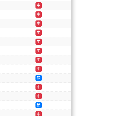
中
中
中
中
中
中
中
中
错
中
中
错
中