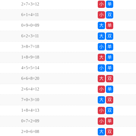
2+7+3=12
小
单
6+1+4=11
小
双
0+9+0=09
大
单
6+2+3=11
大
双
3+8+7=18
小
单
1+8+9=18
大
单
4+5+5=14
小
单
6+6+8=20
大
双
2+6+4=12
小
单
7+0+3=10
大
双
1+8+4=13
小
双
0+7+2=09
小
单
2+0+6=08
大
双