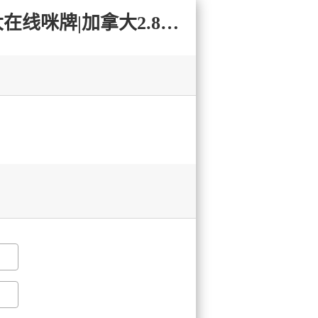
PC预测- PC001.COm 加拿大2.8-在线|加拿大2.8在线预测|加拿大在线咪牌|加拿大2.8走势咪牌预测|加拿大2.8在线_专注研究在线_加拿大2.8 PC查询结果预测走势_官方数据!