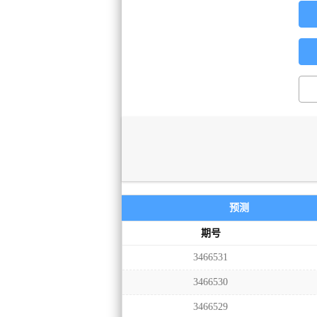
预测
期号
3466531
3466530
3466529