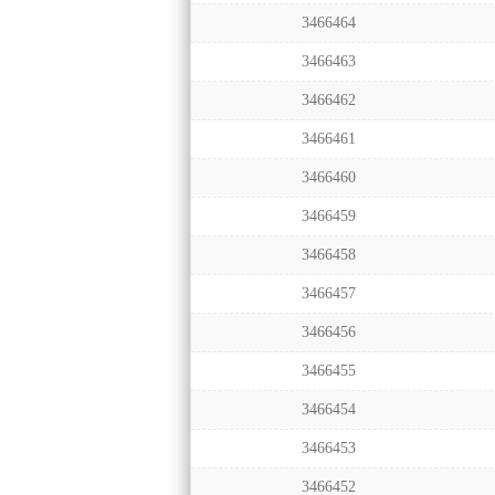
3466464
3466463
3466462
3466461
3466460
3466459
3466458
3466457
3466456
3466455
3466454
3466453
3466452