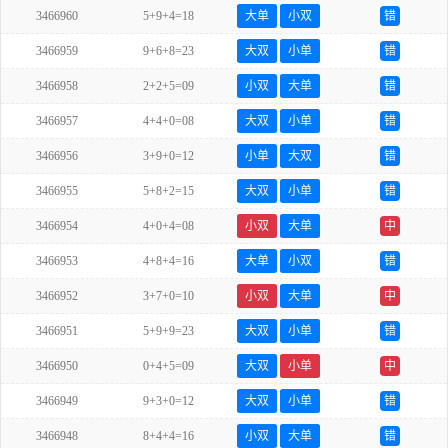
3466960
5+9+4=18
大单
小双
错
3466959
9+6+8=23
大双
小单
错
3466958
2+2+5=09
小双
大单
错
3466957
4+4+0=08
大双
小单
错
3466956
3+9+0=12
小单
大双
错
3466955
5+8+2=15
大双
小单
错
3466954
4+0+4=08
小双
大单
中
3466953
4+8+4=16
大单
小双
错
3466952
3+7+0=10
小双
大单
中
3466951
5+9+9=23
大双
小单
错
3466950
0+4+5=09
大双
小单
中
3466949
9+3+0=12
大双
小单
错
3466948
8+4+4=16
小双
大单
错