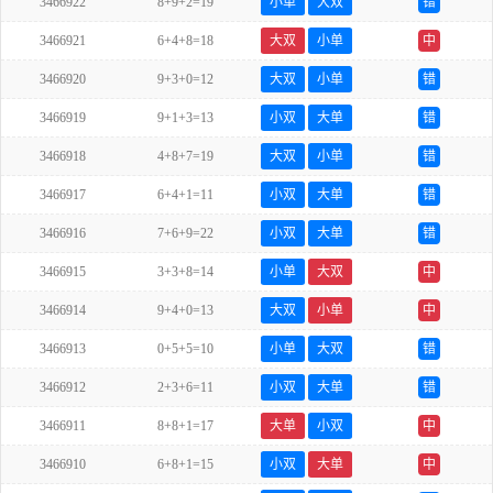
3466922
8+9+2=19
小单
大双
错
3466921
6+4+8=18
大双
小单
中
3466920
9+3+0=12
大双
小单
错
3466919
9+1+3=13
小双
大单
错
3466918
4+8+7=19
大双
小单
错
3466917
6+4+1=11
小双
大单
错
3466916
7+6+9=22
小双
大单
错
3466915
3+3+8=14
小单
大双
中
3466914
9+4+0=13
大双
小单
中
3466913
0+5+5=10
小单
大双
错
3466912
2+3+6=11
小双
大单
错
3466911
8+8+1=17
大单
小双
中
3466910
6+8+1=15
小双
大单
中