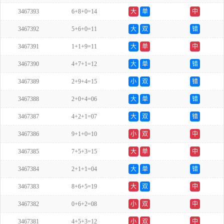
3467393
6+8+0=14
大
单
中
3467392
5+6+0=11
大
双
错
3467391
1+1+9=11
大
单
中
3467390
4+7+1=12
大
单
错
3467389
2+9+4=15
小
双
错
3467388
2+0+4=06
大
单
错
3467387
4+2+1=07
大
双
错
3467386
9+1+0=10
小
双
中
3467385
7+5+3=15
大
单
中
3467384
2+1+1=04
大
单
错
3467383
8+6+5=19
大
双
中
3467382
0+6+2=08
小
双
中
3467381
4+5+3=12
小
双
中