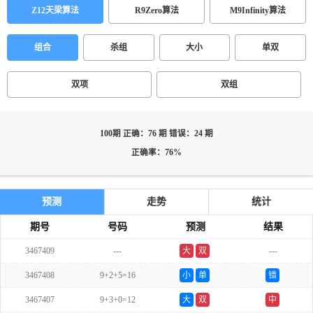
Z12天梁算法
R9Zero算法
M9Infinity算法
组合
杀组
大小
单双
双项
双组
100期 正确：76 期 错误：24 期
正确率：76%
预测
走势
统计
期号
号码
预测
结果
3467409
---
大
双
---
3467408
9+2+5=16
小
单
错
3467407
9+3+0=12
大
双
中