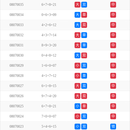
08070035
6+7+8=21
大
双
中
08070034
0+6+3=09
大
单
中
08070033
4+2+6=12
大
双
中
08070032
4+3+7=14
大
单
中
08070031
8+9+3=20
大
单
中
08070030
0+4+8=12
大
双
中
08070029
1+6+0=07
小
双
中
08070028
4+1+7=12
小
单
中
08070027
6+1+8=15
大
双
中
08070026
9+7+4=20
大
双
中
08070025
6+7+8=21
小
单
中
08070024
7+0+0=07
小
双
中
08070023
5+4+6=15
小
双
错