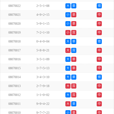
08070022
2+5+1=08
大
单
错
08070021
4+9+2=15
小
单
中
08070020
5+9+1=15
小
单
中
08070019
7+2+1=10
小
双
中
08070018
0+4+0=04
大
单
错
08070017
5+8+8=21
大
双
中
08070016
3+5+1=09
大
单
中
08070015
1+7+5=13
大
单
中
08070014
3+4+3=10
大
单
错
08070013
2+7+9=18
大
双
中
08070012
1+1+0=02
大
双
中
08070011
9+9+4=22
大
单
中
08070010
9+7+7=23
小
单
中