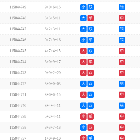
115044749
9+0+6=15
小
双
错
115044748
3+3+5=11
大
单
中
115044747
6+2+3=11
大
双
错
115044746
0+7+9=16
小
单
错
115044745
4+7+4=15
大
双
中
115044744
8+0+9=17
大
单
中
115044743
9+9+2=20
大
双
中
115044742
3+0+0=03
大
双
错
115044741
3+6+6=15
大
双
中
115044740
3+4+4=11
大
双
错
115044739
5+2+4=11
小
单
中
115044738
8+3+7=18
小
双
中
115044737
1+0+9=10
小
单
中