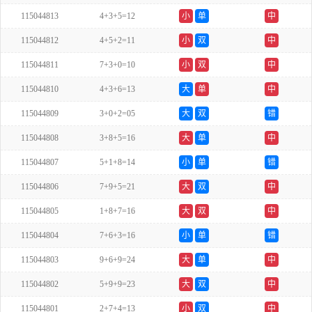
115044813
4+3+5=12
小
单
中
115044812
4+5+2=11
小
双
中
115044811
7+3+0=10
小
双
中
115044810
4+3+6=13
大
单
中
115044809
3+0+2=05
大
双
错
115044808
3+8+5=16
大
单
中
115044807
5+1+8=14
小
单
错
115044806
7+9+5=21
大
双
中
115044805
1+8+7=16
大
双
中
115044804
7+6+3=16
小
单
错
115044803
9+6+9=24
大
单
中
115044802
5+9+9=23
大
双
中
115044801
2+7+4=13
小
双
中