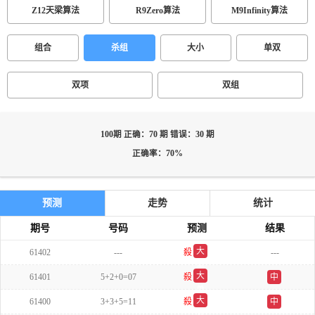
Z12天梁算法
R9Zero算法
M9Infinity算法
组合
杀组
大小
单双
双项
双组
100期 正确：70 期 错误：30 期
正确率：70%
预测
走势
统计
期号
号码
预测
结果
大
61402
---
殺
---
单
大
61401
5+2+0=07
殺
中
单
大
61400
3+3+5=11
殺
中
双