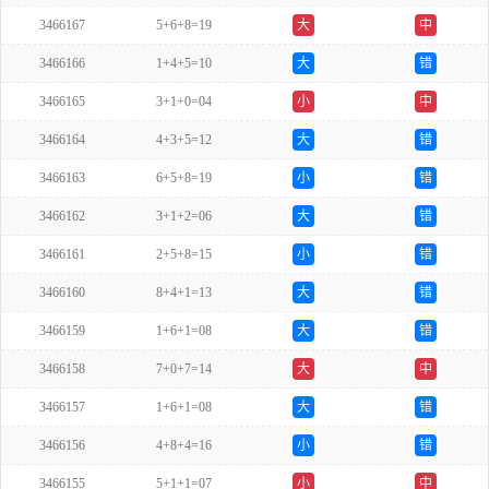
3466167
5+6+8=19
大
中
3466166
1+4+5=10
大
错
3466165
3+1+0=04
小
中
3466164
4+3+5=12
大
错
3466163
6+5+8=19
小
错
3466162
3+1+2=06
大
错
3466161
2+5+8=15
小
错
3466160
8+4+1=13
大
错
3466159
1+6+1=08
大
错
3466158
7+0+7=14
大
中
3466157
1+6+1=08
大
错
3466156
4+8+4=16
小
错
3466155
5+1+1=07
小
中