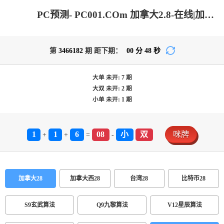
PC预测- PC001.COm 加拿大2.8-在线|加拿大2.8在线预测|加拿大在线咪牌|加拿大2.8走势咪牌预测|加拿大2.8在线_专注研究在线_加拿大2.8 PC查询结果预测走势_官方数据!
第
3466182
期 距下期：
00
分
48
秒
大单
未开:
7
期
大双
未开:
2
期
小单
未开:
1
期
1
1
6
08
小
双
咪牌
+
+
=
-
加拿大28
加拿大西28
台湾28
比特币28
S9玄武算法
Q9九黎算法
V12星辰算法