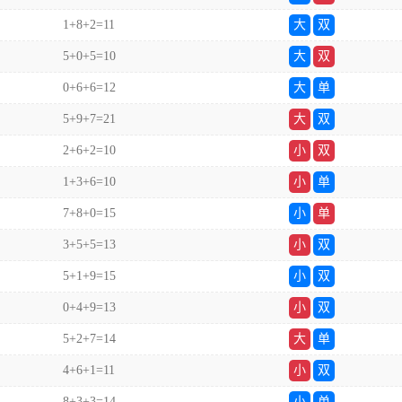
1+8+2=11
大
双
5+0+5=10
大
双
0+6+6=12
大
单
5+9+7=21
大
双
2+6+2=10
小
双
1+3+6=10
小
单
7+8+0=15
小
单
3+5+5=13
小
双
5+1+9=15
小
双
0+4+9=13
小
双
5+2+7=14
大
单
4+6+1=11
小
双
8+3+3=14
小
单