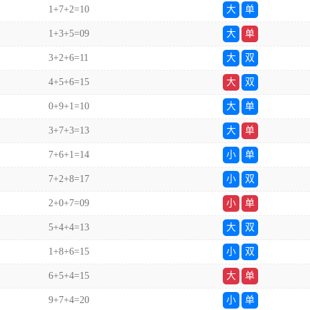
1+7+2=10
大
单
1+3+5=09
大
单
3+2+6=11
大
双
4+5+6=15
大
双
0+9+1=10
大
单
3+7+3=13
大
单
7+6+1=14
小
单
7+2+8=17
小
双
2+0+7=09
小
单
5+4+4=13
大
双
1+8+6=15
小
双
6+5+4=15
大
单
9+7+4=20
小
单