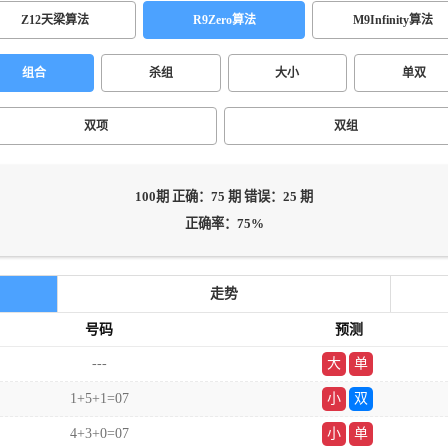
Z12天梁算法
R9Zero算法
M9Infinity算法
组合
杀组
大小
单双
双项
双组
100期 正确：75 期 错误：25 期
正确率：75%
走势
号码
预测
---
大
单
1+5+1=07
小
双
4+3+0=07
小
单