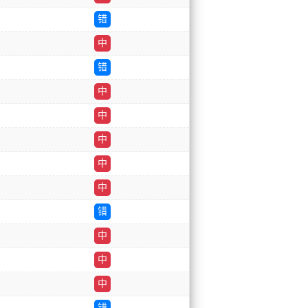
错
中
错
中
中
中
中
中
错
中
中
中
错