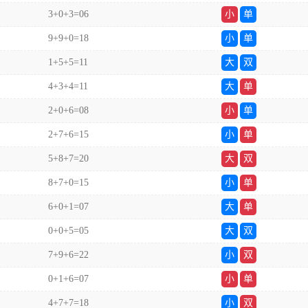
3+0+3=06
小
单
9+9+0=18
小
单
1+5+5=11
大
双
4+3+4=11
大
单
2+0+6=08
小
单
2+7+6=15
小
单
5+8+7=20
大
双
8+7+0=15
小
单
6+0+1=07
大
单
0+0+5=05
大
双
7+9+6=22
小
双
0+1+6=07
小
单
4+7+7=18
小
双