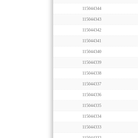
115044344
115044343
115044342
115044341
115044340
115044339
115044338
115044337
115044336
115044335
115044334
115044333
115044332