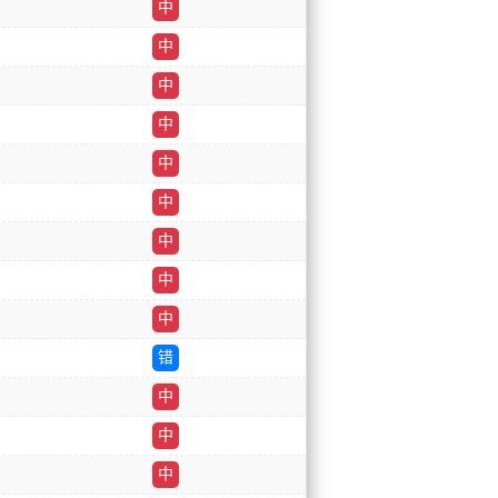
中
中
中
中
中
中
中
中
中
错
中
中
中